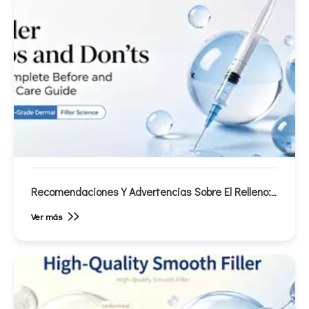
Recomendaciones Y Advertencias Sobre El Relleno:
Guía Completa De Cuidados Antes Y Después
Ver más