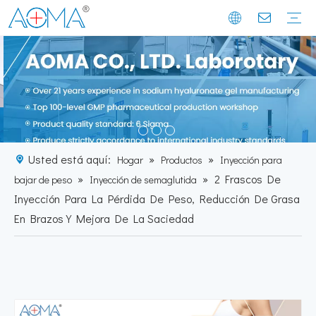
Relleno dérmico
mesoterapia
Inyección para bajar de peso
Soluciones de relleno dérmico
Tratamientos y tecnología de mesoterapia
Soluciones de control de peso
Noticias de la empresa
Noticias de la industria
Historia del cliente
Historia de la empresa
Misión y Visión
Momentos de exposición
Perfil de fábrica
Instalación de fabricación
Usted está aquí:
»
»
Hogar
Productos
Inyección para
»
»
2 Frascos De
bajar de peso
Inyección de semaglutida
Inyección Para La Pérdida De Peso, Reducción De Grasa
En Brazos Y Mejora De La Saciedad