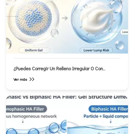
¿Puedes Corregir Un Relleno Irregular O Con
Protuberancias? Una Guía De La Clínica Para La
Ver más
Corrección