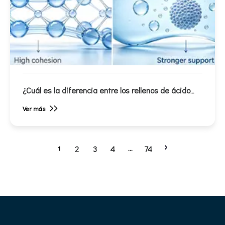
¿Cuál es la diferencia entre los rellenos de ácido
hialurónico monofásicos y bifásicos?
Ver más
1
2
3
4
...
74