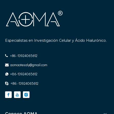
Especialistas en Investigación Celular y Ácido Hialurónico.
-13924065612

+86
aomaotesaly@gmail.com

+86-13924065612

-13924065612

+86
Conoce AOMA