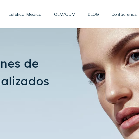
Estética Médica
OEM/ODM
BLOG
Contáctenos
Tratamientos y tecnología de mesoterapia
Instalación de fabricación
Inyección para bajar de peso
Soluciones de control de peso
Momentos de exposición
ones de
alizados