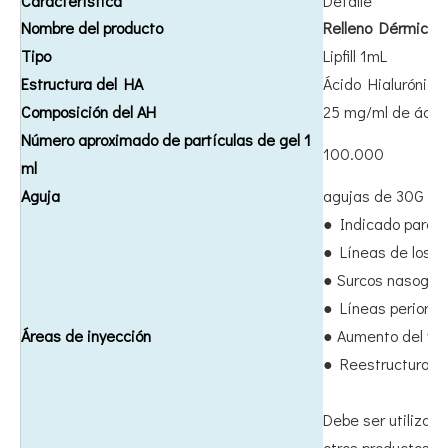
Característica
Detalle
Nombre del producto
Relleno Dérmico
Tipo
Lipfill 1mL
Estructura del HA
Ácido Hialurónico
Composición del AH
25 mg/ml de ácido
Número aproximado de partículas de gel 1
100.000
ml
Aguja
agujas de 30G
● Indicado para el
● Líneas de los la
● Surcos nasogen
● Líneas periorale
Áreas de inyección
● Aumento del vol
● Reestructuració
Debe ser utilizado
otros productos.