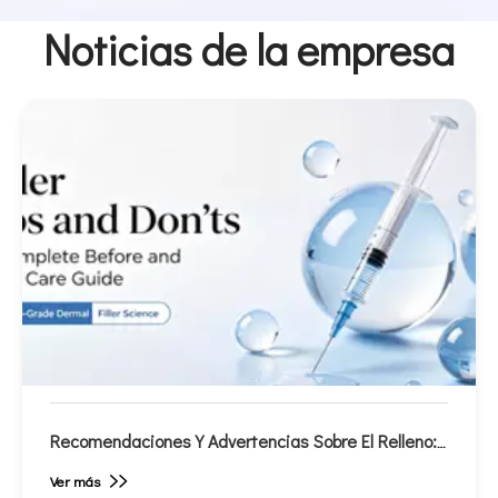
Noticias de la empresa
Recomendaciones Y Advertencias Sobre El Relleno:
Guía Completa De Cuidados Antes Y Después
Ver más