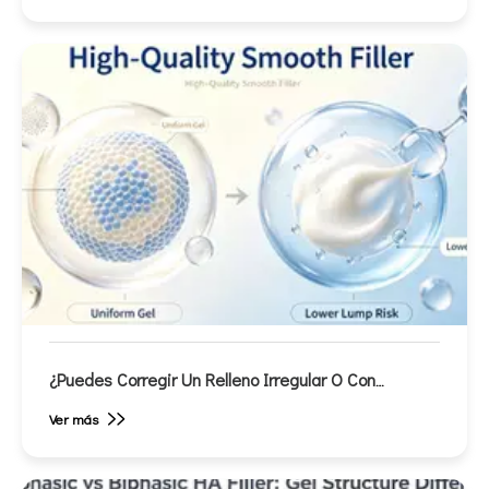
¿Puedes Corregir Un Relleno Irregular O Con
Protuberancias? Una Guía De La Clínica Para La
Ver más
Corrección