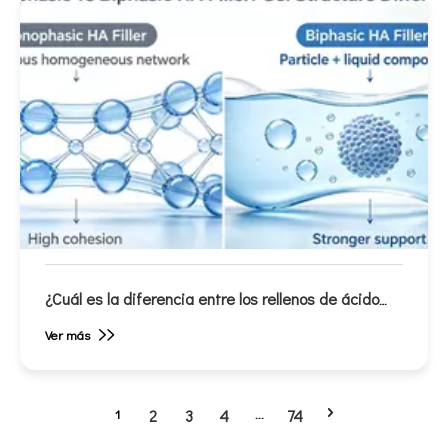
¿Cuál es la diferencia entre los rellenos de ácido
hialurónico monofásicos y bifásicos?
Ver más
1
2
3
4
...
74