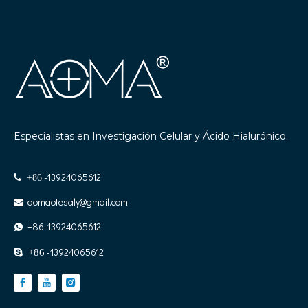
Especialistas en Investigación Celular y Ácido Hialurónico.
-13924065612

+86
aomaotesaly@gmail.com

+86-13924065612

-13924065612

+86