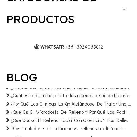
PRODUCTOS
WHATSAPP:
+86 1
3924065612

Top 5 Tendencias Estéticas No Quirúrgicas Para 2026: Qué Distribuidores Deberían Tener En Stock
BLOG
Recomendaciones Y Advertencias Sobre El Relleno: Guía Completa De Cuidados Antes Y Después
¿Puedes Corregir Un Relleno Irregular O Con Protuberancias? Una Guía De La Clínica Para La Corrección
¿Cuál es la diferencia entre los rellenos de ácido hialurónico monofásicos y bifásicos?
¿Por Qué Las Clínicas Están Alejándose De Tratar Una Sola Zona Facial A La Vez?
¿Qué Es El Microdosis De Relleno Y Por Qué Los Pacientes Piden El "relleno Para Bebés"?
¿Qué Causa El Relleno Facial Con Ozempic Y Los Rellenos Dérmicos Para La Cara Pueden Solucionarlo?
Biostimuladores de colágeno vs. rellenos tradicionales: ¿Cuál dura más y cuál debería priorizar tu clínica?
Tratamientos Inyectables Para La Piel: Cómo Los Protocolos De Ácido Hialurónico Y Exosomas Están Sustituyendo A Los Tratamientos Tradicionales De *skin Boosters*.