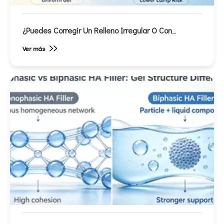
¿Puedes Corregir Un Relleno Irregular O Con
Protuberancias? Una Guía De La Clínica Para La
Ver más
Corrección