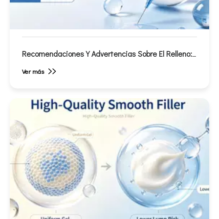
Recomendaciones Y Advertencias Sobre El Relleno:
Guía Completa De Cuidados Antes Y Después
Ver más