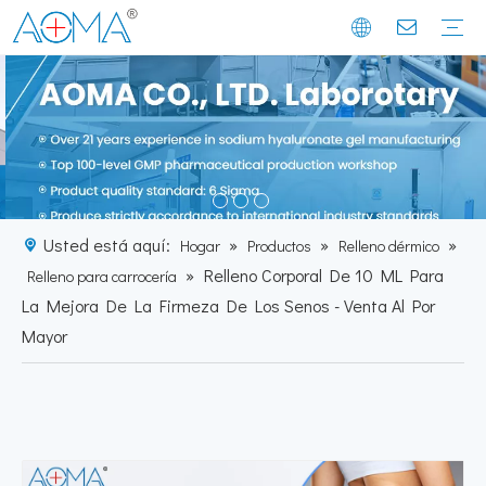
Relleno dérmico
mesoterapia
Inyección para bajar de peso
Soluciones de relleno dérmico
Tratamientos y tecnología de mesoterapia
Soluciones de control de peso
Noticias de la empresa
Noticias de la industria
Historia del cliente
Historia de la empresa
Misión y Visión
Momentos de exposición
Perfil de fábrica
Instalación de fabricación
Usted está aquí:
»
»
»
Hogar
Productos
Relleno dérmico
»
Relleno Corporal De 10 ML Para
Relleno para carrocería
La Mejora De La Firmeza De Los Senos - Venta Al Por
Mayor