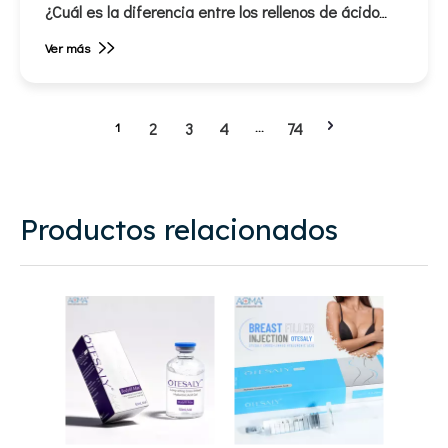
¿Cuál es la diferencia entre los rellenos de ácido
hialurónico monofásicos y bifásicos?
Ver más
1
2
3
4
...
74
Productos relacionados