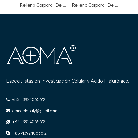
Relleno Corporal De 50 Ml Para Restauración De Volumen En Glúteos Y Senos - Fabricante De Marca Privada
Relleno Corporal De 20 ML Para Aumento De Glúteos Y Resultados De Aspecto Natural
Especialistas en Investigación Celular y Ácido Hialurónico.
-13924065612

+86
aomaotesaly@gmail.com

+86-13924065612

-13924065612

+86