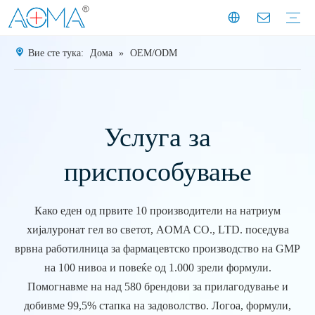
Вие сте тука:
Дома
»
OEM/ODM
Дермален филер
Мезотерапија
Инјекција за губење на тежината
Решенија за кожни полнила
Мезотерапија третмани и технологија
Решенија за управување со тежината
Вести од компанијата
Вести од индустријата
Приказна за клиентите
Историја на компанијата
Мисија и визија
Изложбени моменти
Експерти
Фабрички профил
Производствен капацитет
Услуга за
приспособување
Како еден од првите 10 производители на натриум
хијалуронат гел во светот, AOMA CO., LTD. поседува
врвна работилница за фармацевтско производство на GMP
на 100 нивоа и повеќе од 1.000 зрели формули.
Помогнавме на над 580 брендови за прилагодување и
добивме 99,5% стапка на задоволство. Логоа, формули,