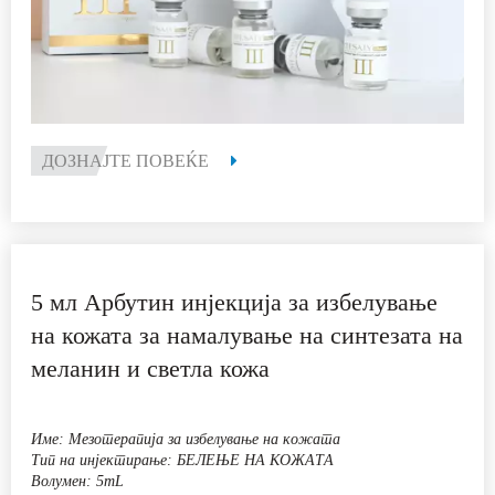
5 мл Арбутин инјекција за избелување
на кожата за намалување на синтезата на
меланин и светла кожа
Име: Мезотерапија за избелување на кожата
Тип на инјектирање: БЕЛЕЊЕ НА КОЖАТА
Волумен: 5mL
Пакување: 10 вијали/КУТИЈА Или прилагодено