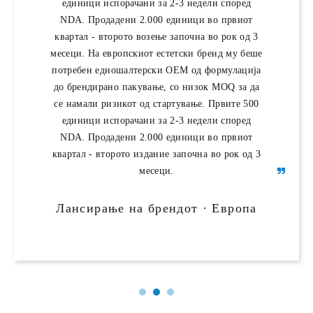
немавме поплаки за квалитет со нула. Нивната
единици испорачани за 2-3 недели според
NDA. Продадени 2.000 единици во првиот
поддршка за документација го направи
квартал - второто возење започна во рок од 3
царинењето беспрекорно на секој пазар.
месеци. На европскиот естетски бренд му беше
потребен едношалтерски OEM од формулација
Дистрибутер партнер · Јужна Кореја · 15 зем
до брендирано пакување, со низок MOQ за да
се намали ризикот од стартување. Првите 500
единици испорачани за 2-3 недели според
NDA. Продадени 2.000 единици во првиот
квартал - второто издание започна во рок од 3
месеци.
Лансирање на брендот · Европа
Поли-Л-млечна киселина (PLLA)
дермален полнач колагенски стимулатор
за затегнување на кожата на телото за
лифтирање на лице