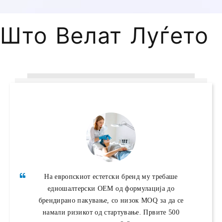
Што Велат Луѓето
Соработуваме со AOMA повеќе од 10 години за
На европскиот естетски бренд му требаше
да обезбедиме 243 клиники во 15 земји.
едношалтерски OEM од формулација до
Обемот на месечни нарачки се зголеми од 1.000
брендирано пакување, со низок MOQ за да се
намали ризикот од стартување. Првите 500
на 5.000 единици - и за сето тоа време,