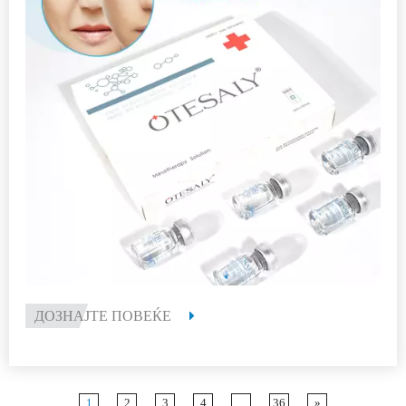
ДОЗНАЈТЕ ПОВЕЌЕ
1
2
3
4
...
36
»
Опрема за производство
на AOMA CO., LTD.