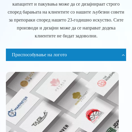
капацитет и пакувања може да се дизајнираат строго
според барањата на клиентите со нашите љубезни совети
за препораки според нашето 23-годишно искуство. Сите
производи и дизајни може да се направат додека
клиентите не бидат задоволни.
Приспособување на логото