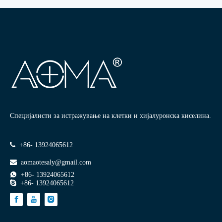
Специјалисти за истражување на клетки и хијалуронска киселина.

+86- 13924065612

aomaotesaly@gmail.com

+86- 13924065612

+86- 13924065612
Запознајте го AOMA
Лабораторија
Категорија на производ