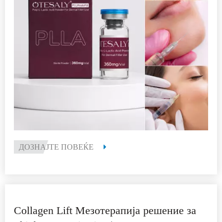
ДОЗНАЈТЕ ПОВЕЌЕ
Collagen Lift Мезотерапија решение за
Skinbooster Injection | 5 мл омекнувач за
инекции за брчки
Име: Колагенска мезотерапија
Тип на инјектирање: КОЛАГЕН ЛИФТ
Волумен: 5 мл
Пакување: 5 вијали/КУТИЈА Или прилагодено