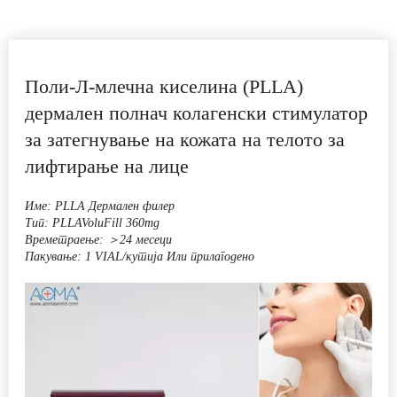
Име: PLLA Дермален филер
Тип: PLLAVoluFill 360mg
Времетраење: ＞24 месеци
Пакување: 1 VIAL/кутија Или прилагодено