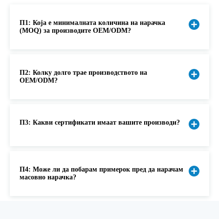
П3: Какви сертификати имаат вашите производи?
П4: Може ли да побарам примерок пред да нарачам
масовно нарачка?
Чекор 01
Чекор 02
AOMA CO., LTD. може
Потврдете кои производи
да ги прилагоди
за полнење на
OEM/ODM процес
производите за полнење
хијалуронска киселина и
на хијалуронска киселина
раствори за мезотерапија
и раствори за
сакате да ги
Чекор 03
Чекор 04
мезотерапија со суровина
приспособите.
Потврдете го логото и
Започнете со
од хијалуронска киселина
пакувањата за OEM ODM
производство во
која чини 45.000 долари/