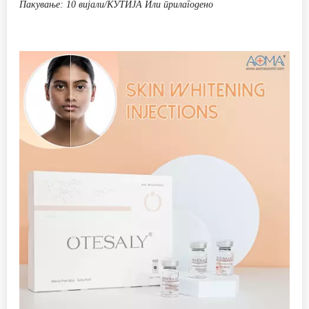
ДОЗНАЈТЕ ПОВЕЌЕ
5 ml HA инјекција со хијалуронска