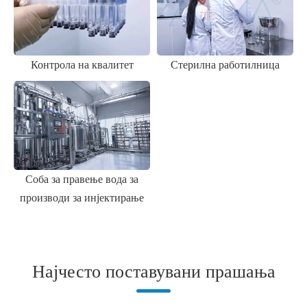
Соба за правење вода за
производи за инјектирање
Најчесто поставувани прашања
П1: Која е минималната количина на нарачка
(MOQ) за производите OEM/ODM?
П2: Колку долго трае производството на
OEM/ODM?