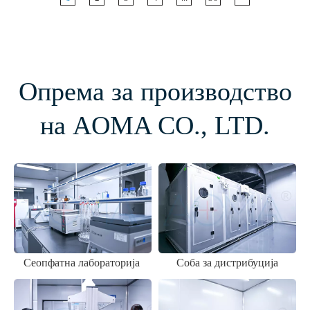
Сеопфатна лабораторија
Соба за дистрибуција
Експерти со повеќе од 20
Комора за гасна
години искуство во
хроматографија
истражување и развој на
хијалуронска киселина