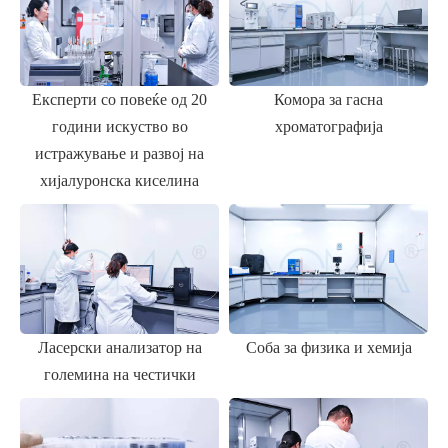
Ласерски анализатор на
Соба за физика и хемија
големина на честички
Контрола на квалитет
Стерилна работилница